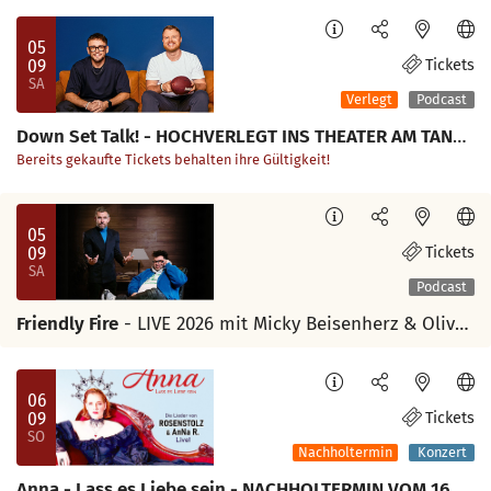
05
09
Tickets
SA
Verlegt
Podcast
Down Set Talk! - HOCHVERLEGT INS THEATER AM TANZBRUNNEN
Bereits gekaufte Tickets behalten ihre Gültigkeit!
05
09
Tickets
SA
Podcast
Friendly Fire
- LIVE 2026 mit Micky Beisenherz & Oliver Polak
06
09
Tickets
SO
Nachholtermin
Konzert
Anna - Lass es Liebe sein - NACHHOLTERMIN VOM 16.05.26