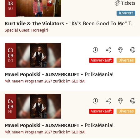
08
Tickets
SO
Konzert
Kurt Vile & The Violators
- "KV's Been Good To Me" Tour 2026
Special Guest: Horsegirl
03
09
DO
Ausverkauft
Diverses
Pawel Popolski - AUSVERKAUFT
- PolkaMania!
Mit neuem Programm 2027 zurück im GLORIA!
04
09
FR
Ausverkauft
Diverses
Pawel Popolski - AUSVERKAUFT
- PolkaMania!
Mit neuem Programm 2027 zurück im GLORIA!