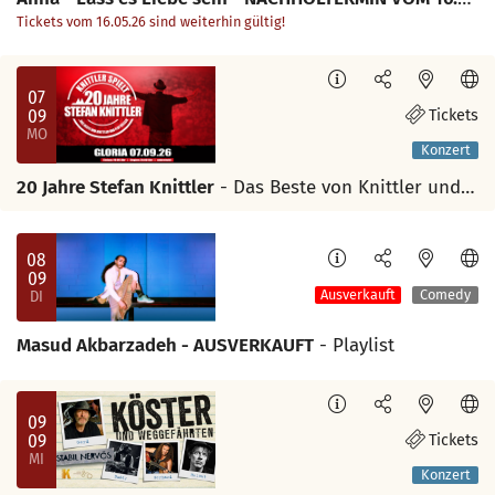
Tickets vom 16.05.26 sind weiterhin gültig!
07
09
Tickets
MO
Konzert
20 Jahre Stefan Knittler
- Das Beste von Knittler und P/op Kölsch
08
09
DI
Ausverkauft
Comedy
Masud Akbarzadeh - AUSVERKAUFT
- Playlist
09
09
Tickets
MI
Konzert