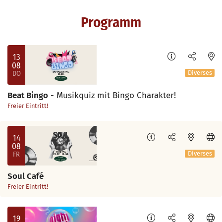
Programm
13
08
DO
Diverses
Beat Bingo
- Musikquiz mit Bingo Charakter!
Freier Eintritt!
14
08
FR
Diverses
Soul Café
Freier Eintritt!
19