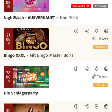
08
MI
Ausverkauft
Comedy
NightWash - AUSVERKAUFT
- Tour 2026
21
08
Tickets
FR
Diverses
Bingo XXXL
- Mit Bingo Master Boris
28
08
Tickets
FR
Party
Die Schlagerparty
30