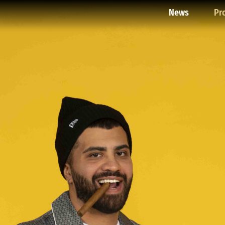
News
Pr