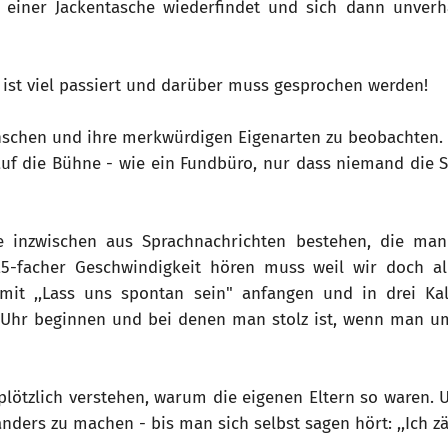
n einer Jackentasche wiederfindet und sich dann unver
 ist viel passiert und darüber muss gesprochen werden!
enschen und ihre merkwürdigen Eigenarten zu beobachten. 
auf die Bühne - wie ein Fundbüro, nur dass niemand die
ie inzwischen aus Sprachnachrichten bestehen, die man
1,5-facher Geschwindigkeit hören muss weil wir doch a
 mit ,,Lass uns spontan sein" anfangen und in drei Ka
 Uhr beginnen und bei denen man stolz ist, wenn man um
lötzlich verstehen, warum die eigenen Eltern so waren. U
ders zu machen - bis man sich selbst sagen hört: ,,Ich zähle