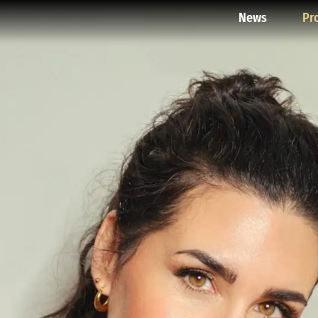
News
Pr