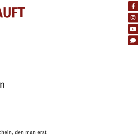
AUFT
ln
Schein, den man erst