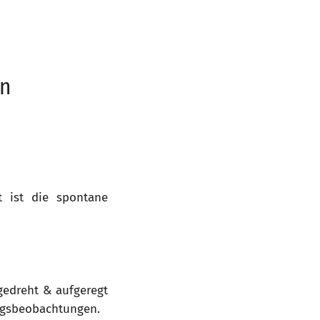
ln
t ist die spontane
edreht & aufgeregt
tagsbeobachtungen.