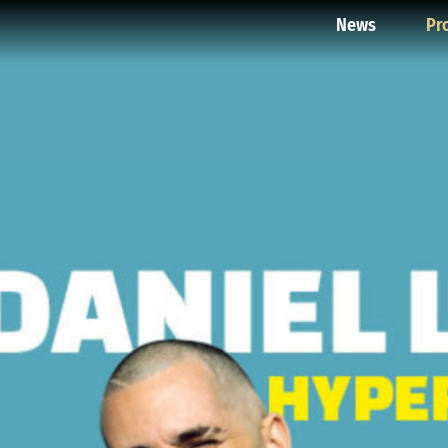
News
Pr