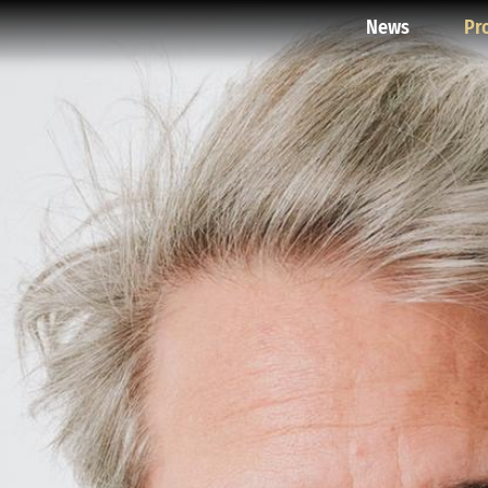
News
Pr