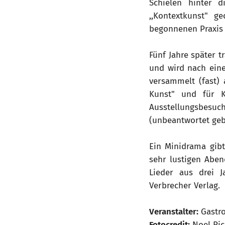
Schielen hinter di
,,Kontextkunst" g
begonnenen Praxis 
Fünf Jahre später t
und wird nach eine
versammelt (fast) 
Kunst" und für K
Ausstellungsbesuc
(unbeantwortet gebl
Ein Minidrama gib
sehr lustigen Abe
Lieder aus drei J
Verbrecher Verlag.
Veranstalter:
Gastr
Fotocredit:
Noel Ric