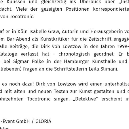
e Kulissen und gleichzeitig als Überblick über ,,Inst
edacht. Viele der gezeigten Positionen korrespondier
von Tocotronic.
raf er in Köln Isabelle Graw, Autorin und Herausgeberin vo
m Bar-Abend als Kunstkritiker für die Zeitschrift engagi
alle Beiträge, die Dirk von Lowtzow in den Jahren 1999-2
ataloge verfasst hat - chronologisch geordnet. Er 
h bei Sigmar Polke in der Hamburger Kunsthalle und
iebenen) Fragen an die Schriftstellerin Leïla Slimani.
t es noch dazu! Dirk von Lowtzow wird einen unterhalts
nd mit alten und neuen Texten zur Kunst gestalten und 
ahrzehnten Tocotronic singen. ,,Detektive" erscheint
o-Event GmbH / GLORIA
hter