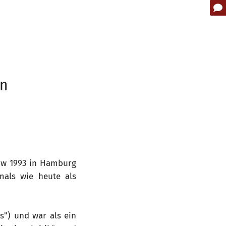
ln
ow 1993 in Hamburg
als wie heute als
s") und war als ein