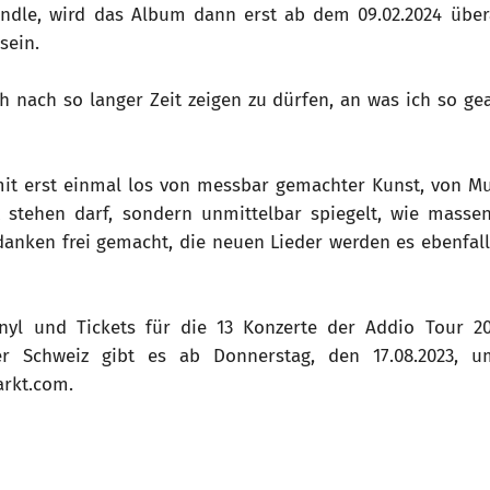
le, wird das Album dann erst ab dem 09.02.2024 überal
sein.
h nach so langer Zeit zeigen zu dürfen, an was ich so gea
mit erst einmal los von messbar gemachter Kunst, von Mu
t stehen darf, sondern unmittelbar spiegelt, wie massen
danken frei gemacht, die neuen Lieder werden es ebenfal
nyl und Tickets für die 13 Konzerte der Addio Tour 20
er Schweiz gibt es ab Donnerstag, den 17.08.2023, u
rkt.com.
ertbüro Schoneberg GmbH