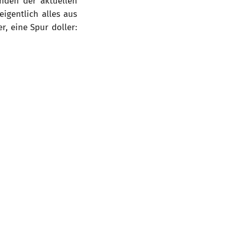
unden der aktuellen
igentlich alles aus
r, eine Spur doller: