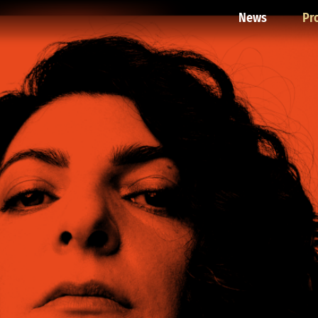
News
Pr