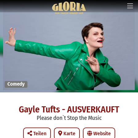
Comedy
Gayle Tufts - AUSVERKAUFT
Please don`t Stop the Music
Teilen
Karte
Website