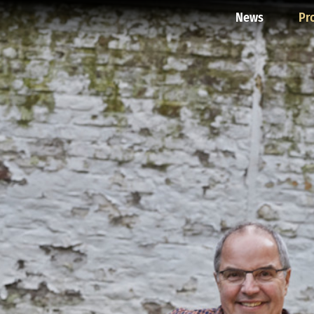
News
Pr