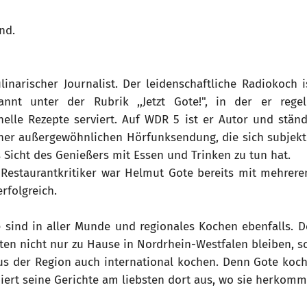
nd.
linarischer Journalist. Der leidenschaftliche Radiokoch 
annt unter der Rubrik ,,Jetzt Gote!", in der er re
nelle Rezepte serviert. Auf WDR 5 ist er Autor und ständ
 einer außergewöhnlichen Hörfunksendung, die sich subjek
s Sicht des Genießers mit Essen und Trinken zu tun hat.
 Restaurantkritiker war Helmut Gote bereits mit mehrer
rfolgreich.
e sind in aller Munde und regionales Kochen ebenfalls.
ten nicht nur zu Hause in Nordrhein-Westfalen bleiben, s
us der Region auch international kochen. Denn Gote kocht
biert seine Gerichte am liebsten dort aus, wo sie herkomm