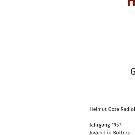
H
G
Helmut Gote Radiok
Jahrgang 1957.
Jugend in Bottrop.