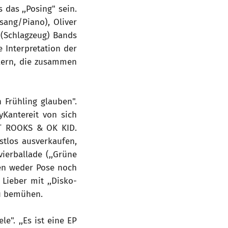
 das ,,Posing" sein.
ang/Piano), Oliver
 (Schlagzeug) Bands
e Interpretation der
ikern, die zusammen
 Frühling glauben".
Kantereit von sich
NT ROOKS & OK KID.
stlos ausverkaufen,
ierballade (,,Grüne
hen weder Pose noch
Lieber mit ,,Disko-
zu bemühen.
le". ,,Es ist eine EP