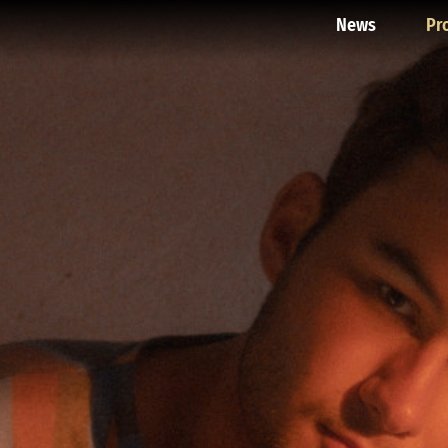
News
Pr