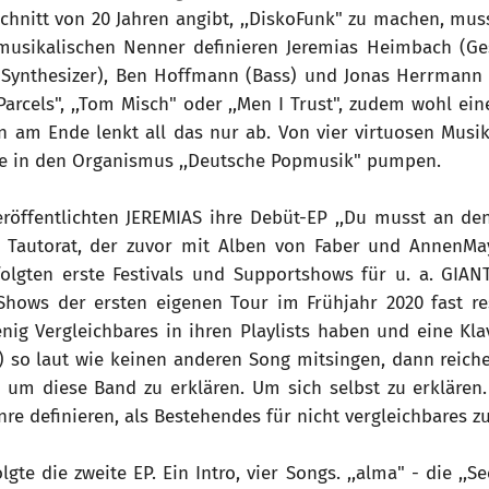
hnitt von 20 Jahren angibt, ,,DiskoFunk" zu machen, muss
usikalischen Nenner definieren Jeremias Heimbach (Ges
/Synthesizer), Ben Hoffmann (Bass) und Jonas Herrmann
Parcels", ,,Tom Misch" oder ,,Men I Trust", zudem wohl ein
nn am Ende lenkt all das nur ab. Von vier virtuosen Mus
ie in den Organismus ,,Deutsche Popmusik" pumpen.
röffentlichten JEREMIAS ihre Debüt-EP ,,Du musst an den
m Tautorat, der zuvor mit Alben von Faber und AnnenMay
folgten erste Festivals und Supportshows für u. a. GIA
hows der ersten eigenen Tour im Frühjahr 2020 fast re
nig Vergleichbares in ihren Playlists haben und eine Klav
) so laut wie keinen anderen Song mitsingen, dann reic
, um diese Band zu erklären. Um sich selbst zu erklären. 
re definieren, als Bestehendes für nicht vergleichbares 
gte die zweite EP. Ein Intro, vier Songs. ,,alma" - die ,,See