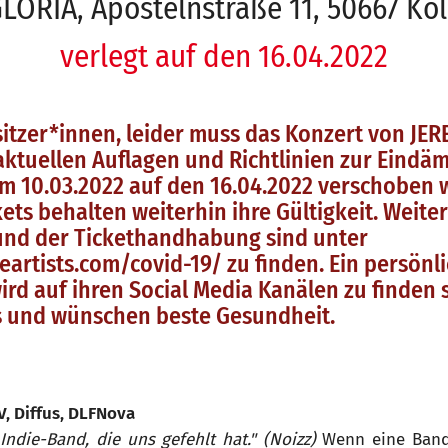
LORIA, Apostelnstraße 11, 50667 Kö
verlegt auf den 16.04.2022
sitzer*innen, leider muss das Konzert von JER
aktuellen Auflagen und Richtlinien zur Eind
m 10.03.2022 auf den 16.04.2022 verschoben w
ets behalten weiterhin ihre Gültigkeit. Weite
und der Tickethandhabung sind unter
veartists.com/covid-19/ zu finden. Ein persön
rd auf ihren Social Media Kanälen zu finden s
s und wünschen beste Gesundheit.
V, Diffus, DLFNova
 Indie-Band, die uns gefehlt hat." (Noizz)
Wenn eine Band