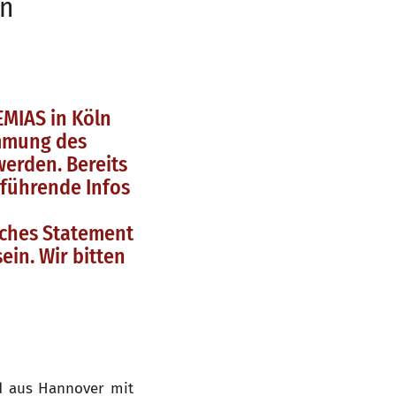
ln
EMIAS in Köln
ämmung des
erden. Bereits
rführende Infos
liches Statement
ein. Wir bitten
 aus Hannover mit