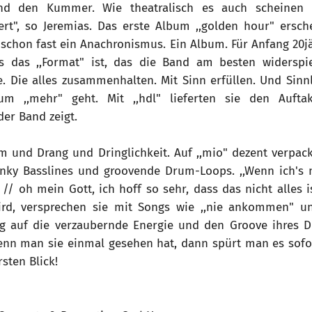
nd den Kummer. Wie theatralisch es auch scheinen
ert", so Jeremias. Das erste Album ,,golden hour" ersche
 schon fast ein Anachronismus. Ein Album. Für Anfang 20j
s das ,,Format" ist, das die Band am besten widerspie
. Die alles zusammenhalten. Mit Sinn erfüllen. Und Sinnli
m ,,mehr" geht. Mit ,,hdl" lieferten sie den Auftak
er Band zeigt.
m und Drang und Dringlichkeit. Auf ,,mio" dezent verpack
unky Basslines und groovende Drum-Loops. ,,Wenn ich's
/ oh mein Gott, ich hoff so sehr, dass das nicht alles i
ird, versprechen sie mit Songs wie ,,nie ankommen" und
ng auf die verzaubernde Energie und den Groove ihres D
nn man sie einmal gesehen hat, dann spürt man es sofort
sten Blick!