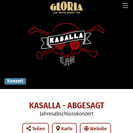
Konzert
KASALLA - ABGESAGT
Jahresabschlusskonzert
Teilen
Karte
Website