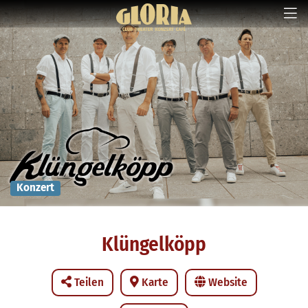
Konzert
Klüngelköpp
Teilen
Karte
Website