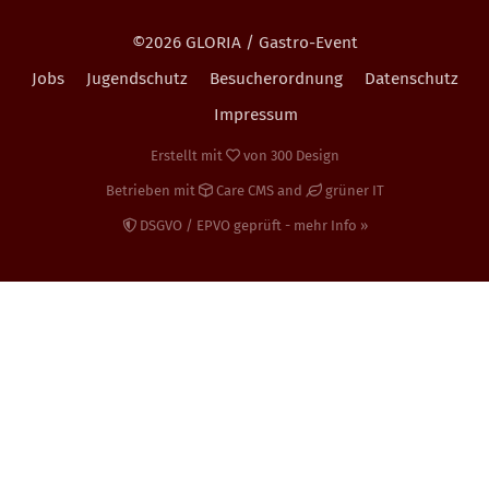
©2026 GLORIA / Gastro-Event
Jobs
Jugendschutz
Besucherordnung
Datenschutz
Impressum
Erstellt mit
von
300 Design
Betrieben mit
Care CMS
and
grüner IT
DSGVO / EPVO geprüft - mehr Info »