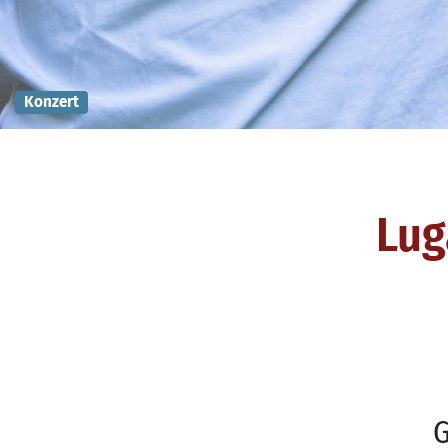
Konzert
Lug
G