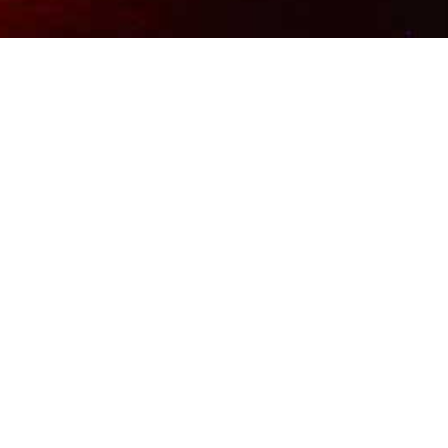
chutz
Impressum
eprüft - mehr Info »