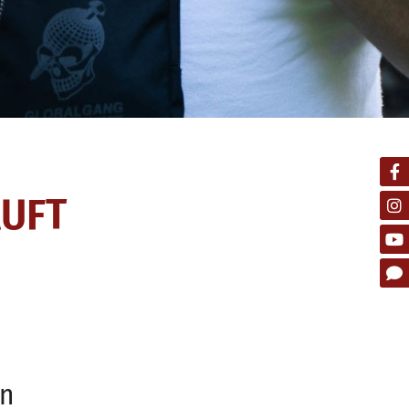
AUFT
ln