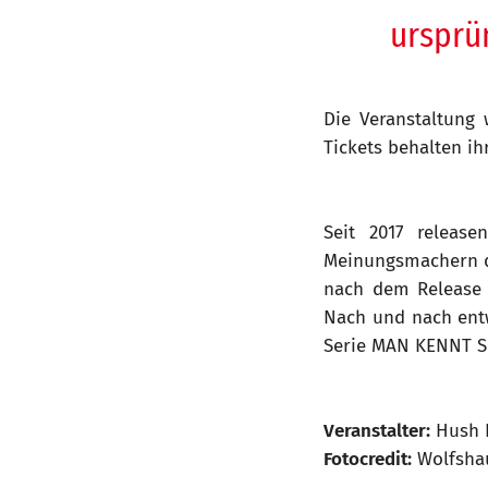
ursprün
Die Veranstaltung w
Tickets behalten ihr
Seit 2017 releas
Meinungsmachern de
nach dem Release 
Nach und nach entwi
Serie MAN KENNT SI
Veranstalter:
Hush 
Fotocredit:
Wolfshau