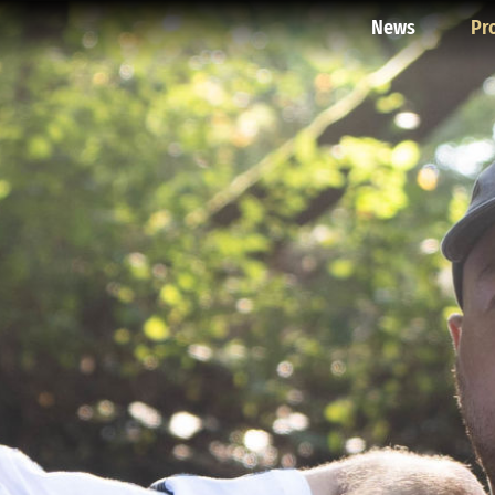
News
Pr