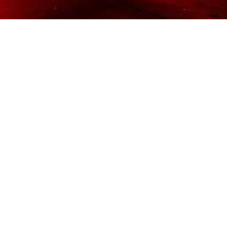
stro-Event
Jobs
Jugendschutz
Besucherordnung
Datens
300 Design
·
Betrieben mit
Care CMS
and
grüner IT
·
DSGVO / EPVO g