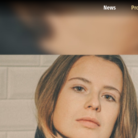
News
Pr