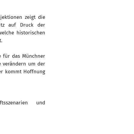
ektionen zeigt die
utz auf Druck der
elche historischen
t.
se für das Münchner
te verändern um der
her kommt Hoffnung
tsszenarien und