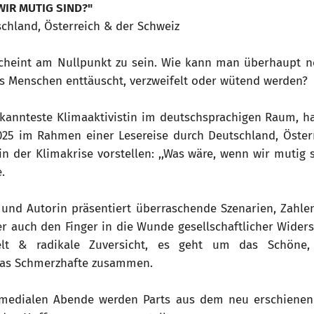
WIR MUTIG SIND?"
schland, Österreich & der Schweiz
scheint am Nullpunkt zu sein. Wie kann man überhaupt n
s Menschen enttäuscht, verzweifelt oder wütend werden?
kannteste Klimaaktivistin im deutschsprachigen Raum, h
025 im Rahmen einer Lesereise durch Deutschland, Öster
n der Klimakrise vorstellen: ,,Was wäre, wenn wir mutig 
.
n und Autorin präsentiert überraschende Szenarien, Zahl
ber auch den Finger in die Wunde gesellschaftlicher Wider
elt & radikale Zuversicht, es geht um das Schöne
das Schmerzhafte zusammen.
medialen Abende werden Parts aus dem neu erschienen