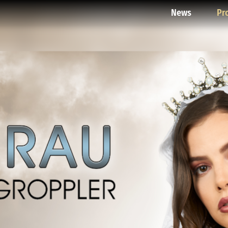
News
Pr