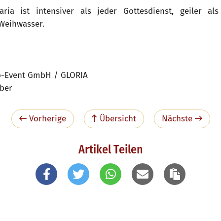
ia ist intensiver als jeder Gottesdienst, geiler al
Weihwasser.
o-Event GmbH / GLORIA
ber
Vorherige
Übersicht
Nächste
Artikel Teilen