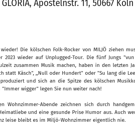
GLORIA, Apostelnstr. 11, 50667 Köln
 wieder! Die kölschen Folk-Rocker von MILJÖ ziehen mu
 2023 wieder auf Unplugged-Tour. Die fünf Jungs "vun d
ulzeit zusammen Musik machen, haben in den letzten Ja
ch statt Käsch", ,,Null oder Hundert" oder "Su lang die L
produziert und sich an die Spitze des kölschen Musikko
"Immer wigger" legen Sie nun weiter nach!
lten Wohnzimmer-Abende zeichnen sich durch handgem
l Heimatliebe und eine gesunde Prise Humor aus. Auch wen
z leise bleibt es im Miljö-Wohnzimmer eigentlich nie.