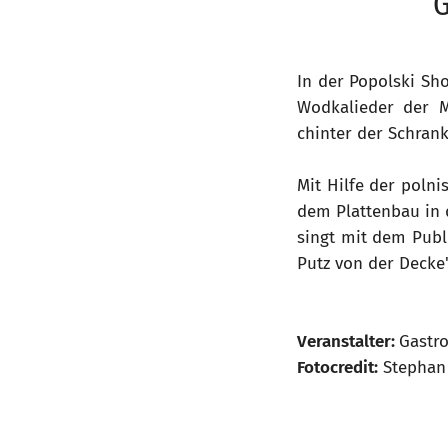
G
In der Popolski Sh
Wodkalieder der M
chinter der Schran
Mit Hilfe der poln
dem Plattenbau in d
singt mit dem Publi
Putz von der Decke"
Veranstalter:
Gastr
Fotocredit:
Stephan 