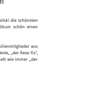
ln
olski die schönsten
blikum schön einen
ilienmitglieder aus
e, ,,der fiese Fis",
melt wie immer ,,der