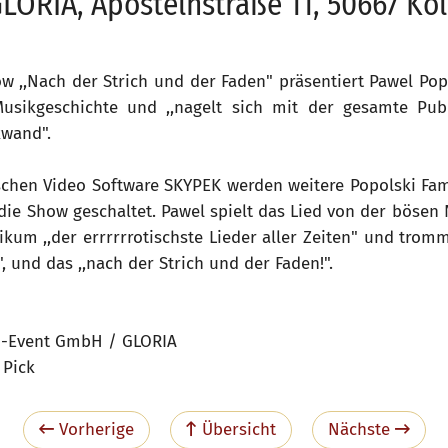
LORIA, Apostelnstraße 11, 50667 Kö
ow ,,Nach der Strich und der Faden" präsentiert Pawel Pop
usikgeschichte und ,,nagelt sich mit der gesamte Pu
kwand".
ischen Video Software SKYPEK werden weitere Popolski Fam
ie Show geschaltet. Pawel spielt das Lied von der bösen Not
kum ,,der errrrrrotischste Lieder aller Zeiten" und trom
, und das ,,nach der Strich und der Faden!".
o-Event GmbH / GLORIA
Pick
Vorherige
Übersicht
Nächste