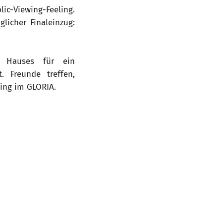
ic-Viewing-Feeling.
licher Finaleinzug:
s Hauses für ein
 Freunde treffen,
wing im GLORIA.