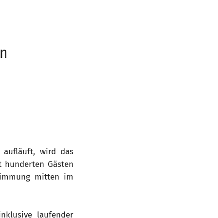
ln
ufläuft, wird das
t hunderten Gästen
stimmung mitten im
nklusive laufender