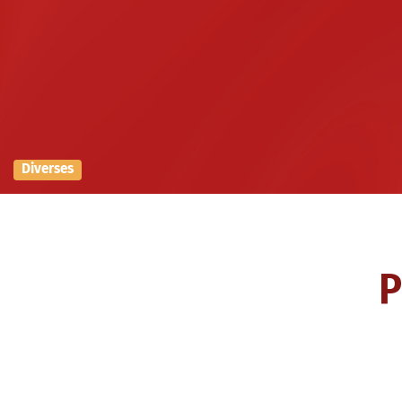
Diverses
P