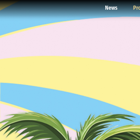
News
Pr