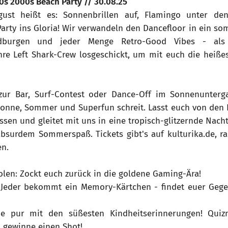
s 2000s Beach Party // 30.08.25
gust heißt es: Sonnenbrillen auf, Flamingo unter d
Party ins Gloria! Wir verwandeln den Dancefloor in ein so
dburgen und jeder Menge Retro-Good Vibes - als 
hre Left Shark-Crew losgeschickt, um mit euch die heißes
ur Bar, Surf-Contest oder Dance-Off im Sonnenuntergan
Sonne, Sommer und Superfun schreit. Lasst euch von den K
sen und gleitet mit uns in eine tropisch-glitzernde Nach
bsurdem Sommerspaß. Tickets gibt's auf kulturika.de, 
en.
olen: Zockt euch zurück in die goldene Gaming-Ära!
 Jeder bekommt ein Memory-Kärtchen - findet euer Gege
ie pur mit den süßesten Kindheitserinnerungen! Quiz
 gewinne einen Shot!