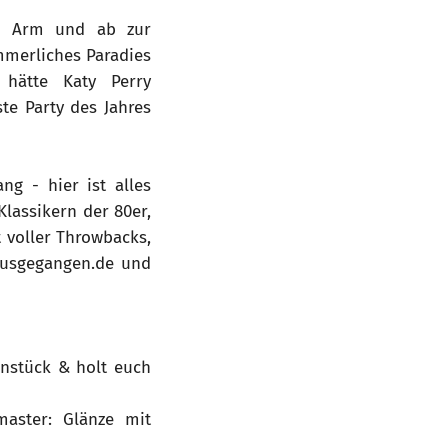
en Arm und ab zur
mmerliches Paradies
hätte Katy Perry
te Party des Jahres
g - hier ist alles
lassikern der 80er,
t voller Throwbacks,
rausgegangen.de und
nstück & holt euch
master: Glänze mit