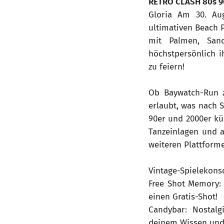
RETRO CLASH 80s 90
Gloria Am 30. Au
ultimativen Beach 
mit Palmen, San
höchstpersönlich i
zu feiern!
Ob Baywatch-Run z
erlaubt, was nach 
90er und 2000er küs
Tanzeinlagen und a
weiteren Plattform
Vintage-Spielekons
Free Shot Memory:
einen Gratis-Shot!
Candybar: Nostalg
deinem Wissen und