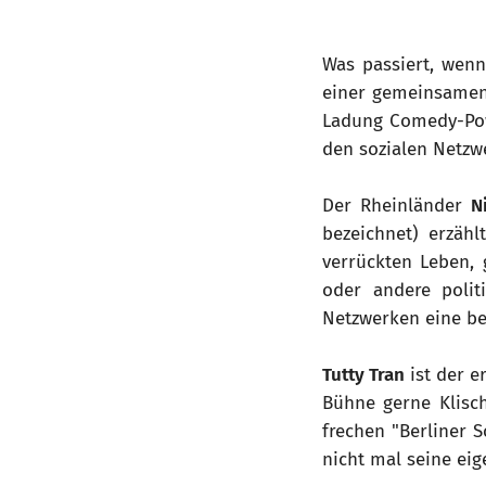
Was passiert, wen
einer gemeinsamen 
Ladung Comedy-Powe
den sozialen Netzw
Der Rheinländer
N
bezeichnet) erzäh
verrückten Leben,
oder andere polit
Netzwerken eine be
Tutty Tran
ist der e
Bühne gerne Klisc
frechen "Berliner 
nicht mal seine eig