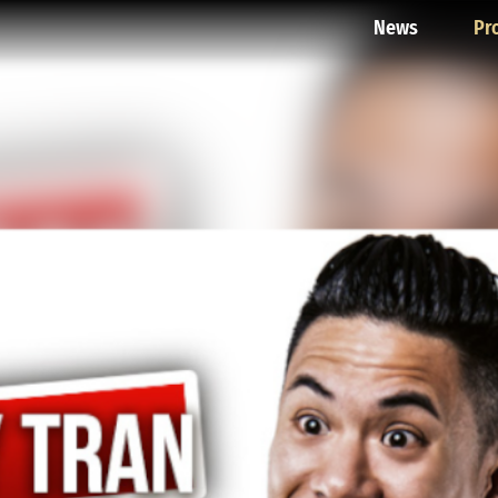
News
Pr