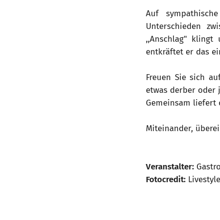
Auf sympathische
Unterschieden zw
,,Anschlag" kling
entkräftet er das e
Freuen Sie sich au
etwas derber oder j
Gemeinsam liefert 
Miteinander, übere
Veranstalter:
Gastr
Fotocredit:
Livestyl