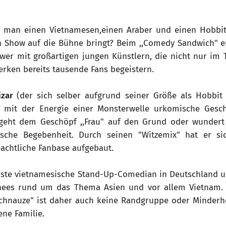
n man einen Vietnamesen,einen Araber und einen Hobbit
Show auf die Bühne bringt? Beim ,,Comedy Sandwich" en
r mit großartigen jungen Künstlern, die nicht nur im 
erken bereits tausende Fans begeistern.
izar
(der sich selber aufgrund seiner Größe als Hobbi
lt mit der Energie einer Monsterwelle urkomische Gesc
 geht dem Geschöpf ,,Frau" auf den Grund oder wundert 
ische Begebenheit. Durch seinen "Witzemix" hat er si
achtliche Fanbase aufgebaut.
rste vietnamesische Stand-Up-Comedian in Deutschland un
hees rund um das Thema Asien und vor allem Vietnam. 
Schnauze" ist daher auch keine Randgruppe oder Minderhe
ene Familie.